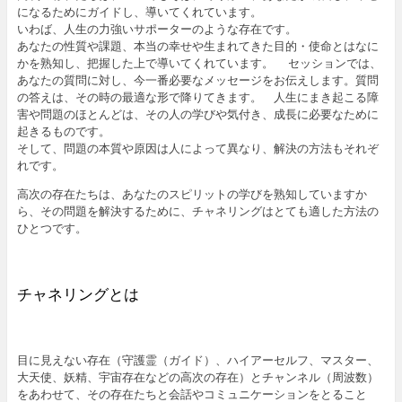
になるためにガイドし、導いてくれています。
いわば、人生の力強いサポーターのような存在です。
あなたの性質や課題、本当の幸せや生まれてきた目的・使命とはなに
かを熟知し、把握した上で導いてくれています。 セッションでは、
あなたの質問に対し、今一番必要なメッセージをお伝えします。質問
の答えは、その時の最適な形で降りてきます。 人生にまき起こる障
害や問題のほとんどは、その人の学びや気付き、成長に必要なために
起きるものです。
そして、問題の本質や原因は人によって異なり、解決の方法もそれぞ
れです。
高次の存在たちは、あなたのスピリットの学びを熟知していますか
ら、その問題を解決するために、チャネリングはとても適した方法の
ひとつです。
チャネリングとは
目に見えない存在（守護霊（ガイド）、ハイアーセルフ、マスター、
大天使、妖精、宇宙存在などの高次の存在）とチャンネル（周波数）
をあわせて、その存在たちと会話やコミュニケーションをとること