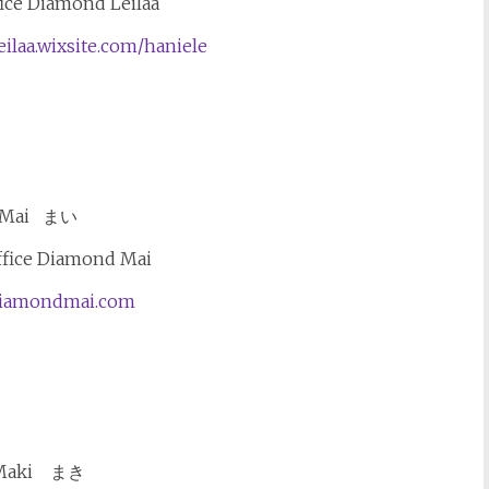
fice Diamond Leilaa
eilaa.wixsite.com/haniele
Mai まい
ffice Diamond Mai
/diamondmai.com
Maki まき