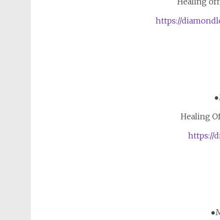
Healing of
https://diamondl
●
Healing O
https:/
●