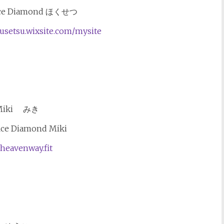
fice Diamond ほくせつ
kusetsu.wixsite.com/mysite
Miki みき
fice Diamond Miki
/heavenway.fit