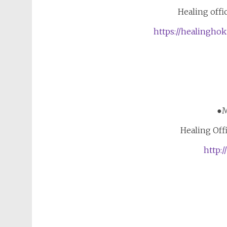
Healing of
https://healingho
●
Healing Of
http:/