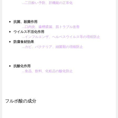
…二日酔い予防、肝機能の正常化
抗菌、殺菌作用
…口内炎、歯槽膿漏、肌トラブル改善
ウイルス不活化作用
…インフルエンザ、ヘルペスウイルス等の増殖防止
防腐食材効果
…カビ、バクテリア、細菌類の増殖防止
抗酸化作用
…食品、飲料、化粧品の酸化防止
フルボ酸の成分