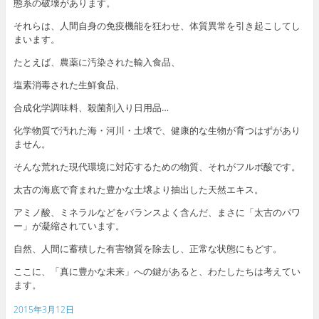
態系の破壊があります。
それらは、人間自身の免疫機能を狂わせ、体質異常を引き起こしてし
まいます。
たとえば、農薬に汚染された輸入食品、
塩素消毒された生鮮食品、
合成化学調味料、殺菌剤入り日用品…
化学物質で汚れた海・河川・土壌で、健康的な生物が育つはずがあり
ません。
そんな荒れた現代環境に対応するための物質、それがフルボ酸です。
太古の海底で育まれた豊かな土壌より抽出した天然エキス。
アミノ酸、ミネラルなどをバランスよく含んだ、まさに「太古のパワ
ー」が凝縮されています。
自然、人間に蓄積した有害物質を除去し、正常な状態にもどす。
ここに、「真に豊かな未来」への鍵があると、わたしたちは考えてい
ます。
2015年3月12日