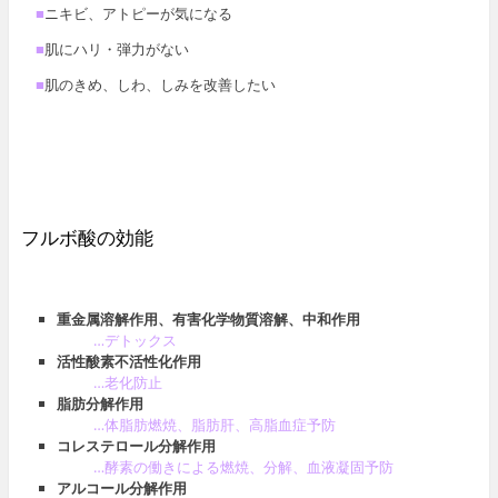
■
ニキビ、アトピーが気になる
■
肌にハリ・弾力がない
■
肌のきめ、しわ、しみを改善したい
フルボ酸の効能
重金属溶解作用、有害化学物質溶解、中和作用
…デトックス
活性酸素不活性化作用
…老化防止
脂肪分解作用
…体脂肪燃焼、脂肪肝、高脂血症予防
コレステロール分解作用
…酵素の働きによる燃焼、分解、血液凝固予防
アルコール分解作用