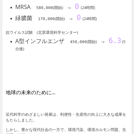
0
MRSA
(開始) →
(24時間)
580,000
0
緑膿菌
(開始) →
(24時間)
170,000
抗ウイルス試験 (北里環境科学センター)
6.3
A型インフルエンザ
(開始) →
(5
450,000
分後)
地球の未来のために…
近代科学のめざましい発展は、利便性・生産性の向上に大きな成果を
もたらしました。
しかし、豊かな現代社会の一方で、環境汚染、環境ホルモン問題、生